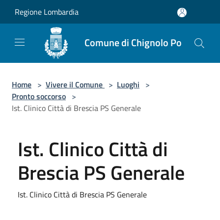
Salta al contenuto principale
Regione Lombardia
Comune di Chignolo Po
Home
>
Vivere il Comune
>
Luoghi
>
Pronto soccorso
>
Ist. Clinico Città di Brescia PS Generale
Ist. Clinico Città di
Brescia PS Generale
Ist. Clinico Città di Brescia PS Generale