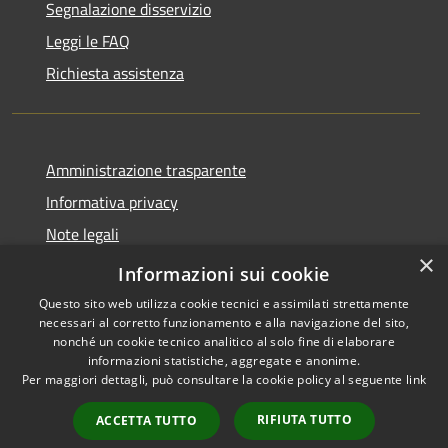
Segnalazione disservizio
Leggi le FAQ
Richiesta assistenza
Amministrazione trasparente
Informativa privacy
Note legali
×
Dichiarazione di accessibilità
Informazioni sui cookie
Questo sito web utilizza cookie tecnici e assimilati strettamente
necessari al corretto funzionamento e alla navigazione del sito,
nonché un cookie tecnico analitico al solo fine di elaborare
informazioni statistiche, aggregate e anonime.
RSS
Copyright © 2026 • Comune di
Per maggiori dettagli, può consultare la cookie policy al seguente
link
Accessibilità
Chignolo Po • Powered by
Privacy
Municipium
Accesso
•
RIFIUTA TUTTO
ACCETTA TUTTO
Cookie
redazione