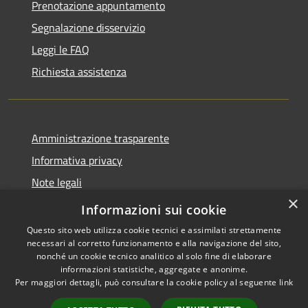
Prenotazione appuntamento
Segnalazione disservizio
Leggi le FAQ
Richiesta assistenza
Amministrazione trasparente
Informativa privacy
Note legali
×
Dichiarazione di accessibilità
Informazioni sui cookie
Questo sito web utilizza cookie tecnici e assimilati strettamente
necessari al corretto funzionamento e alla navigazione del sito,
nonché un cookie tecnico analitico al solo fine di elaborare
informazioni statistiche, aggregate e anonime.
RSS
Copyright © 2026 • Comune di
Per maggiori dettagli, può consultare la cookie policy al seguente
link
Accessibilità
Chignolo Po • Powered by
Privacy
Municipium
Accesso
•