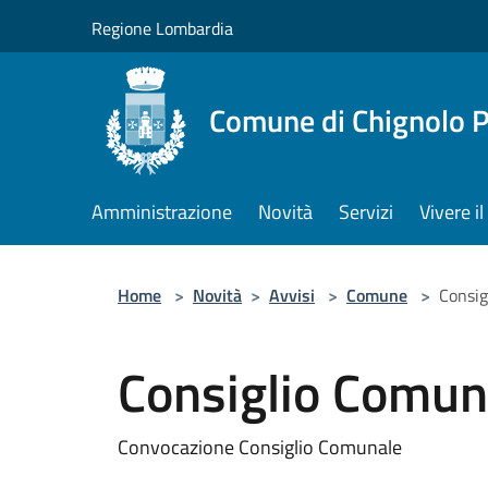
Salta al contenuto principale
Regione Lombardia
Comune di Chignolo 
Amministrazione
Novità
Servizi
Vivere 
Home
>
Novità
>
Avvisi
>
Comune
>
Consig
Consiglio Comun
Convocazione Consiglio Comunale