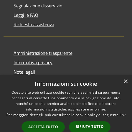
Segnalazione disservizio
Leggi le FAQ
Richiesta assistenza
Amministrazione trasparente
Informativa privacy
Note legali
×
Dichiarazione di accessibilità
Informazioni sui cookie
Questo sito web utilizza cookie tecnici e assimilati strettamente
necessari al corretto funzionamento e alla navigazione del sito,
nonché un cookie tecnico analitico al solo fine di elaborare
informazioni statistiche, aggregate e anonime.
RSS
Copyright © 2026 • Comune di
Per maggiori dettagli, può consultare la cookie policy al seguente
link
Accessibilità
Chignolo Po • Powered by
Privacy
Municipium
Accesso
•
RIFIUTA TUTTO
ACCETTA TUTTO